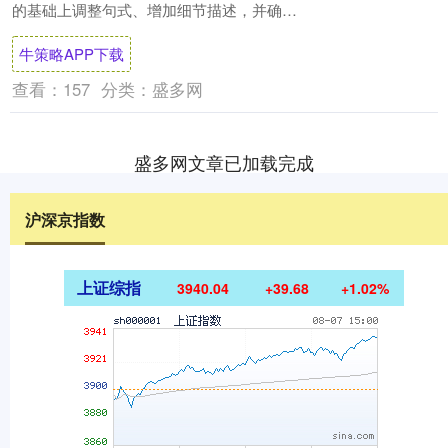
的基础上调整句式、增加细节描述，并确保
改写后的内容通过原创性检测。以下是一个
牛策略APP下载
改写示例....
查看：
157
分类：
盛多网
盛多网文章已加载完成
沪深京指数
上证综指
3940.04
+39.68
+1.02%