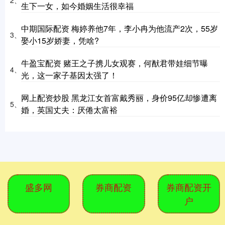
2、
生下一女，如今婚姻生活很幸福
中期国际配资 梅婷养他7年，李小冉为他流产2次，55岁
3、
娶小15岁娇妻，凭啥?
牛盈宝配资 赌王之子携儿女观赛，何猷君带娃细节曝
4、
光，这一家子基因太强了！
网上配资炒股 黑龙江女首富戴秀丽，身价95亿却惨遭离
5、
婚，英国丈夫：厌倦太富裕
盛多网
券商配资
券商配资开
户