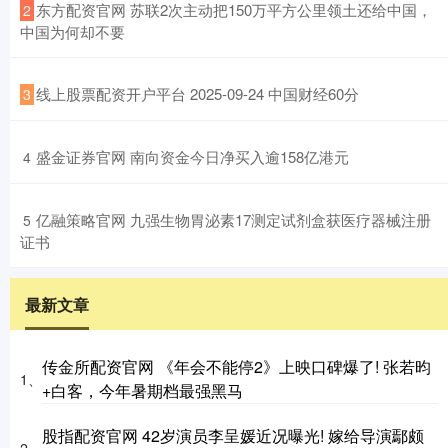
​东方配资官网 苏联2次主动把150万平方公里领土还给中国，
2
中国为何却不要
​线上股票配资开户平台 2025-09-24 中国财经60分
3
​盛金证券官网 南向资金今日净买入逾158亿港元
4
​亿融策略官网 九强生物胃泌素17测定试剂盒获医疗器械注册
5
证书
最新文章
传金所配资官网 《年会不能停2》上映口碑爆了! 张若昀
1、
+白客，今年暑期档最强黑马
股指配资官网 42岁演员李呈媛近况曝光! 嫁给导演鄢颇