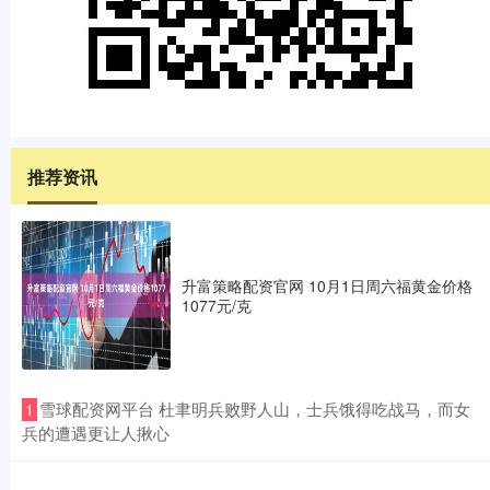
推荐资讯
升富策略配资官网 10月1日周六福黄金价格
1077元/克
​雪球配资网平台 杜聿明兵败野人山，士兵饿得吃战马，而女
1
兵的遭遇更让人揪心