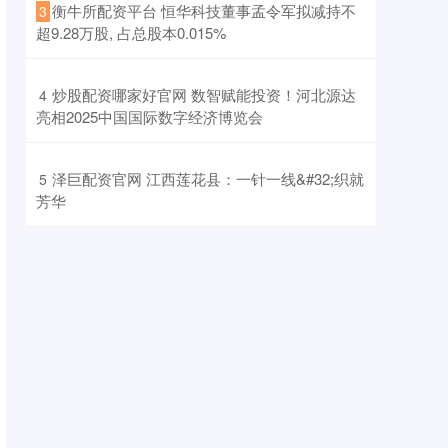
​衡牛所配资平台 恒华科技董事孟令军拟减持不
3
超9.28万股, 占总股本0.015%
​炒股配资哪家好官网 数智赋能投资！河北源达
4
亮相2025中国国际数字经济博览会
​泽巨配资官网 江西莲花县：一针一线&#32;织就
5
芳华