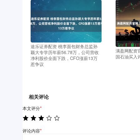
途乐证券配资 桃李面包财务总监孙
满盈网配资
颖大专学历年薪56.78万，公司营收
国石油买入
净利股价全面下跌，CFO涨薪13万
惹争议
相关评论
本文评分
*
评论内容
*