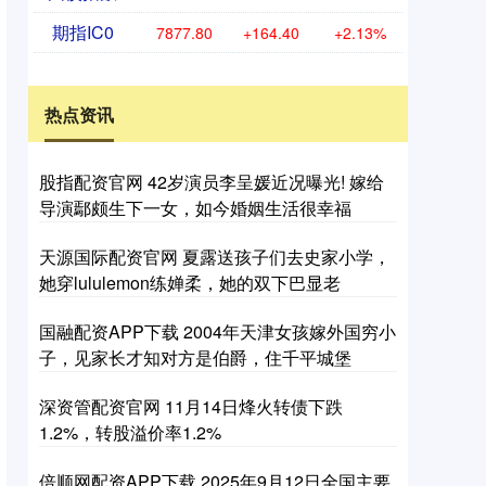
期指IC0
7877.80
+164.40
+2.13%
热点资讯
股指配资官网 42岁演员李呈媛近况曝光! 嫁给
导演鄢颇生下一女，如今婚姻生活很幸福
天源国际配资官网 夏露送孩子们去史家小学，
她穿lululemon练婵柔，她的双下巴显老
国融配资APP下载 2004年天津女孩嫁外国穷小
子，见家长才知对方是伯爵，住千平城堡
深资管配资官网 11月14日烽火转债下跌
1.2%，转股溢价率1.2%
倍顺网配资APP下载 2025年9月12日全国主要