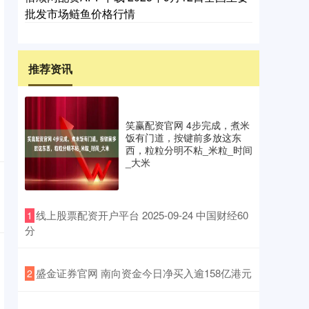
批发市场鲢鱼价格行情
推荐资讯
笑赢配资官网 4步完成，煮米
饭有门道，按键前多放这东
西，粒粒分明不粘_米粒_时间
_大米
​线上股票配资开户平台 2025-09-24 中国财经60
1
分
​盛金证券官网 南向资金今日净买入逾158亿港元
2