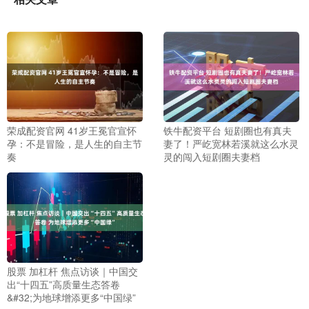
荣成配资官网 41岁王冕官宣怀
铁牛配资平台 短剧圈也有真夫
孕：不是冒险，是人生的自主节
妻了！严屹宽林若溪就这么水灵
奏
灵的闯入短剧圈夫妻档
股票 加杠杆 焦点访谈｜中国交
出“十四五”高质量生态答卷
&#32;为地球增添更多“中国绿”