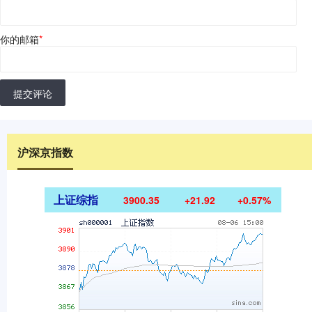
你的邮箱
*
提交评论
沪深京指数
上证综指
3900.35
+21.92
+0.57%