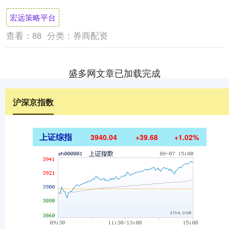
约方大会（COP30）和在南非约翰内斯堡举
宏远策略平台
行的....
查看：
88
分类：
券商配资
盛多网文章已加载完成
沪深京指数
上证综指
3940.04
+39.68
+1.02%