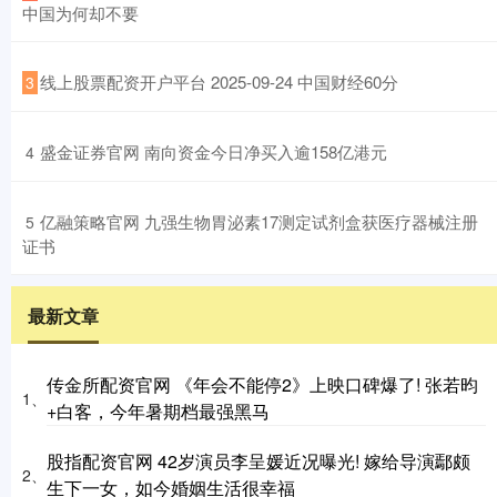
中国为何却不要
​线上股票配资开户平台 2025-09-24 中国财经60分
3
​盛金证券官网 南向资金今日净买入逾158亿港元
4
​亿融策略官网 九强生物胃泌素17测定试剂盒获医疗器械注册
5
证书
最新文章
传金所配资官网 《年会不能停2》上映口碑爆了! 张若昀
1、
+白客，今年暑期档最强黑马
股指配资官网 42岁演员李呈媛近况曝光! 嫁给导演鄢颇
2、
生下一女，如今婚姻生活很幸福