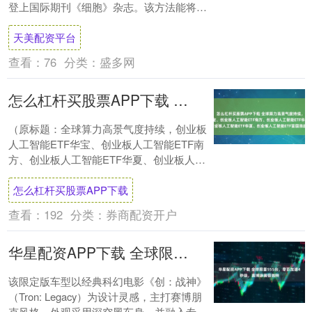
登上国际期刊《细胞》杂志。该方法能将不
透明的生物组织转变为“玻璃态”，便于显微
天美配资平台
镜等....
查看：
76
分类：
盛多网
怎么杠杆买股票APP下载 全球算力高景气度持续，创业板人工智能ETF华宝、创业板人工智能ETF南方、创业板人工智能ETF华夏、创业板人工智能ETF富国涨超2.6%
（原标题：全球算力高景气度持续，创业板
人工智能ETF华宝、创业板人工智能ETF南
方、创业板人工智能ETF华夏、创业板人工
智能ETF富国涨超2.6%） CPO继续....
怎么杠杆买股票APP下载
查看：
192
分类：
券商配资开户
华星配资APP下载 全球限量555台，零百加速4秒级，赛博涂装很独特
该限定版车型以经典科幻电影《创：战神》
（Tron: Legacy）为设计灵感，主打赛博朋
克风格。外观采用深空黑车身，并融入专