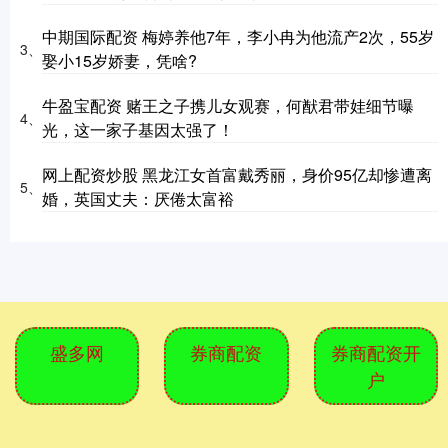
中期国际配资 梅婷养他7年，李小冉为他流产2次，55岁
3、
娶小15岁娇妻，凭啥?
牛盈宝配资 赌王之子携儿女观赛，何猷君带娃细节曝
4、
光，这一家子基因太强了！
网上配资炒股 黑龙江女首富戴秀丽，身价95亿却惨遭离
5、
婚，英国丈夫：厌倦太富裕
盛多网
券商配资
券商配资开
户