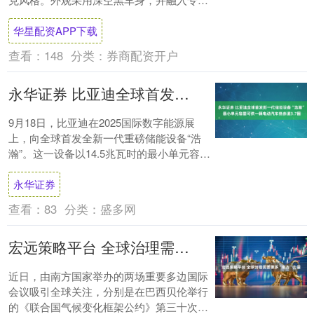
属“暗影套装”主题拉花，极具未来感与....
华星配资APP下载
查看：
148
分类：
券商配资开户
永华证券 比亚迪全球首发新一代储能设备“浩瀚” 最小单元容量可供一辆电动汽车绕赤道3.7圈
9月18日，比亚迪在2025国际数字能源展
上，向全球首发全新一代重磅储能设备“浩
瀚”。这一设备以14.5兆瓦时的最小单元容量
问鼎全球之最，可供一辆电动汽车绕地球....
永华证券
查看：
83
分类：
盛多网
宏远策略平台 全球治理需要更多“南方”力量
近日，由南方国家举办的两场重要多边国际
会议吸引全球关注，分别是在巴西贝伦举行
的《联合国气候变化框架公约》第三十次缔