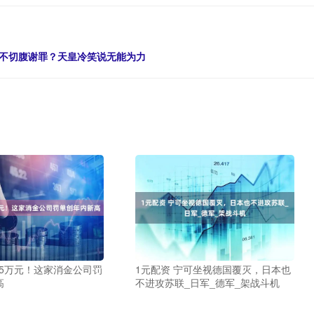
何不切腹谢罪？天皇冷笑说无能为力
65万元！这家消金公司罚
1元配资 宁可坐视德国覆灭，日本也
高
不进攻苏联_日军_德军_架战斗机