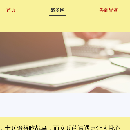
首页
盛多网
券商配资
山，士兵饿得吃战马，而女兵的遭遇更让人揪心