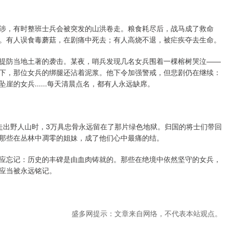
涉，有时整班士兵会被突发的山洪卷走。粮食耗尽后，战马成了救命
。有人误食毒蘑菇，在剧痛中死去；有人高烧不退，被疟疾夺去生命。
提防当地土著的袭击。某夜，哨兵发现几名女兵围着一棵榕树哭泣——
下，那位女兵的绑腿还沾着泥浆。他下令加强警戒，但悲剧仍在继续：
的女兵......每天清晨点名，都有人永远缺席。
走出野人山时，3万具忠骨永远留在了那片绿色地狱。归国的将士们带回
那些在丛林中凋零的姐妹，成了他们心中最痛的结。
应忘记：历史的丰碑是由血肉铸就的。那些在绝境中依然坚守的女兵，
应当被永远铭记。
盛多网提示：文章来自网络，不代表本站观点。