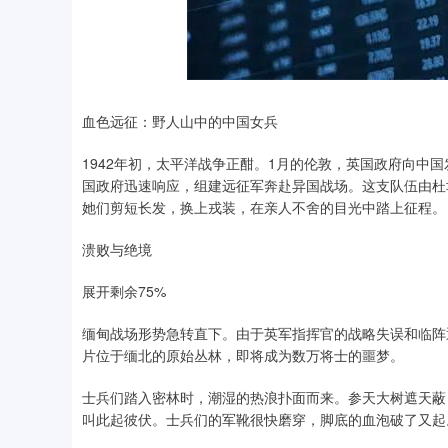
血色远征：野人山中的中国女兵
1942年初，太平洋战争正酣。1月的伦敦，英国政府向中
国政府迅速响应，组建远征军奔赴异国战场。这支队伍由杜
她们剪短长发，换上戎装，在亲人不舍的目光中踏上征程。
溃败与绝境
展开剩余75%
缅甸战场形势急转直下。由于英军指挥官的战略失误和临阵
片位于缅北的原始丛林，即将成为数万将士的噩梦。
士兵们踏入密林时，潮湿的热浪扑面而来。参天大树遮天蔽
叫此起彼伏。士兵们的军靴很快磨穿，脚底的血泡破了又起