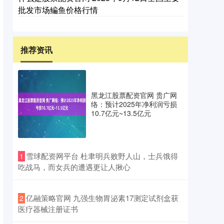
批发市场鳊鱼价格行情
推荐资讯
黑龙江股票配资官网 贵广网
络：预计2025年净利润亏损
10.7亿元~13.5亿元
​雪球配资网平台 杜聿明兵败野人山，士兵饿得
1
吃战马，而女兵的遭遇更让人揪心
​亿融策略官网 九强生物胃泌素17测定试剂盒获
2
医疗器械注册证书