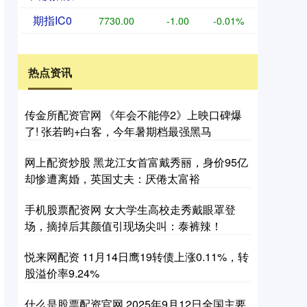
期指IC0
7730.00
-1.00
-0.01%
热点资讯
传金所配资官网 《年会不能停2》上映口碑爆
了! 张若昀+白客，今年暑期档最强黑马
网上配资炒股 黑龙江女首富戴秀丽，身价95亿
却惨遭离婚，英国丈夫：厌倦太富裕
手机股票配资网 女大学生高校走秀戴眼罩登
场，摘掉后其颜值引现场尖叫：泰裤辣！
悦来网配资 11月14日鹰19转债上涨0.11%，转
股溢价率9.24%
什么是股票配资官网 2025年9月12日全国主要