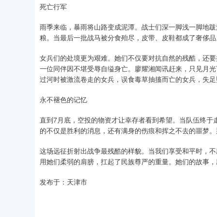
死亡行军
雨季来临，暴雨将山路变成泥潭。战士们深一脚浅一脚地跋
粮。当最后一批战马被分食殆尽，皮带、皮鞋都成了奢侈品
女兵们的处境更为艰难。她们不仅要对抗自然的残酷，还要
一位同伴因不堪受辱自缢身亡。廖耀湘闻讯赶来，只见月光
过河时被激流卷走的女兵，误食毒草抽搐而亡的女兵，失足坠崖
永不褪色的记忆
直到7月底，空投的物资才让幸存者看到希望。当队伍终于
的不仅是胜利的消息，还有满身的伤痕和挥之不去的噩梦。
这场远征折射出战争最残酷的样貌。当我们享受和平时，不
用她们柔弱的肩膀，扛起了民族尊严的重量。她们的故事，
发布于：天津市