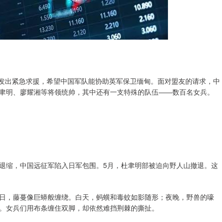
国发出紧急求援，希望中国军队能协助英军保卫缅甸。面对盟友的请求，中
聿明、廖耀湘等将领统帅，其中还有一支特殊的队伍——数百名女兵。
退缩，中国远征军陷入日军包围。5月，杜聿明部被迫向野人山撤退。这
日，藤蔓像巨蟒般缠绕。白天，蚂蟥和毒蚊如影随形；夜晚，野兽的嚎
。女兵们用布条缠住双脚，却依然难挡荆棘的撕扯。