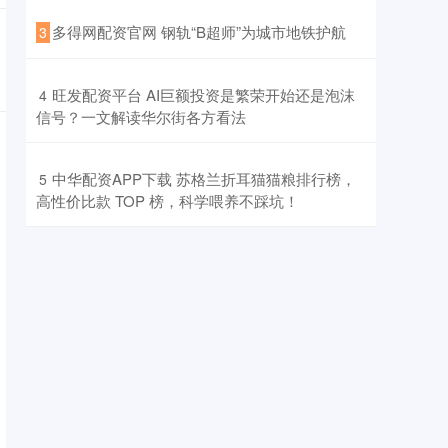
​多得网配资官网 钢轨“B超师”为城市地铁护航
3
​旺发配资平台 AI巨额投资是繁荣开始还是泡沫
4
信号？一文解读华尔街各方看法
​中华配资APP下载 苏格兰折耳猫猫粮排行榜，
5
高性价比款 TOP 榜，科学喂养不踩坑！