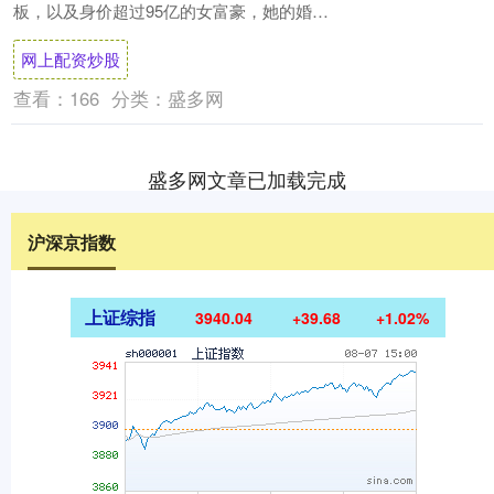
板，以及身价超过95亿的女富豪，她的婚姻
也成为了人们议论的焦点。戴秀丽生活奢
网上配资炒股
华，家....
查看：
166
分类：
盛多网
盛多网文章已加载完成
沪深京指数
上证综指
3940.04
+39.68
+1.02%