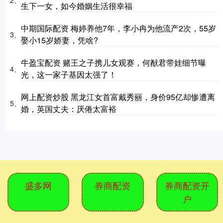
2、
生下一女，如今婚姻生活很幸福
中期国际配资 梅婷养他7年，李小冉为他流产2次，55岁
3、
娶小15岁娇妻，凭啥?
牛盈宝配资 赌王之子携儿女观赛，何猷君带娃细节曝
4、
光，这一家子基因太强了！
网上配资炒股 黑龙江女首富戴秀丽，身价95亿却惨遭离
5、
婚，英国丈夫：厌倦太富裕
盛多网
券商配资
券商配资开
户