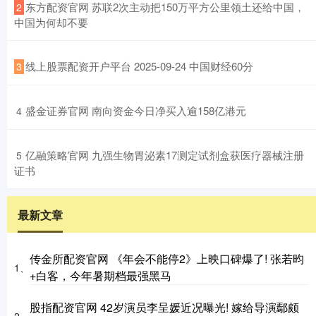
​东方配资官网 苏联2次主动把150万平方公里领土还给中国，
2
中国为何却不要
​线上股票配资开户平台 2025-09-24 中国财经60分
3
​盛金证券官网 南向资金今日净买入逾158亿港元
4
​亿融策略官网 九强生物胃泌素17测定试剂盒获医疗器械注册
5
证书
最新文章
传金所配资官网 《年会不能停2》上映口碑爆了! 张若昀
1、
+白客，今年暑期档最强黑马
股指配资官网 42岁演员李呈媛近况曝光! 嫁给导演鄢颇