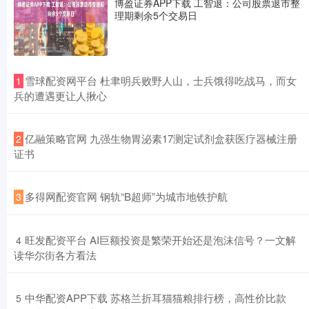
博盈证券APP下载 工智退：公司股票退市整
理期剩余5个交易日
​雪球配资网平台 杜聿明兵败野人山，士兵饿得吃战马，而女
1
兵的遭遇更让人揪心
​亿融策略官网 九强生物胃泌素17测定试剂盒获医疗器械注册
2
证书
​多得网配资官网 钢轨“B超师”为城市地铁护航
3
​旺发配资平台 AI巨额投资是繁荣开始还是泡沫信号？一文解
4
读华尔街各方看法
​中华配资APP下载 苏格兰折耳猫猫粮排行榜，高性价比款
5