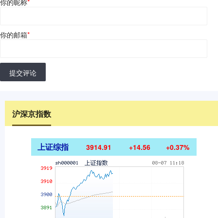
你的昵称
*
你的邮箱
*
提交评论
沪深京指数
上证综指
3914.91
+14.56
+0.37%