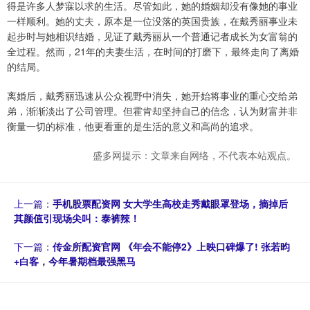
得是许多人梦寐以求的生活。尽管如此，她的婚姻却没有像她的事业
一样顺利。她的丈夫，原本是一位没落的英国贵族，在戴秀丽事业未
起步时与她相识结婚，见证了戴秀丽从一个普通记者成长为女富翁的
全过程。然而，21年的夫妻生活，在时间的打磨下，最终走向了离婚
的结局。
离婚后，戴秀丽迅速从公众视野中消失，她开始将事业的重心交给弟
弟，渐渐淡出了公司管理。但霍肯却坚持自己的信念，认为财富并非
衡量一切的标准，他更看重的是生活的意义和高尚的追求。
盛多网提示：文章来自网络，不代表本站观点。
上一篇：
手机股票配资网 女大学生高校走秀戴眼罩登场，摘掉后
其颜值引现场尖叫：泰裤辣！
下一篇：
传金所配资官网 《年会不能停2》上映口碑爆了! 张若昀
+白客，今年暑期档最强黑马