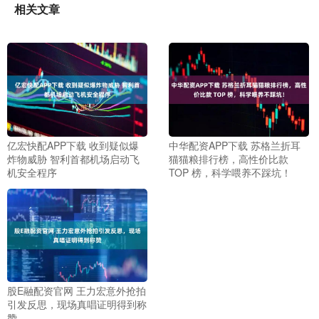
相关文章
亿宏快配APP下载 收到疑似爆
中华配资APP下载 苏格兰折耳
炸物威胁 智利首都机场启动飞
猫猫粮排行榜，高性价比款
机安全程序
TOP 榜，科学喂养不踩坑！
股E融配资官网 王力宏意外抢拍
引发反思，现场真唱证明得到称
赞