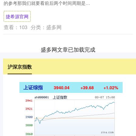
的参考那我们就要看前后两个时间周期是在
金叉循环还是在死叉循环。如果前后5和30
捷希源官网
分....
查看：
103
分类：
盛多网
盛多网文章已加载完成
沪深京指数
上证综指
3940.04
+39.68
+1.02%