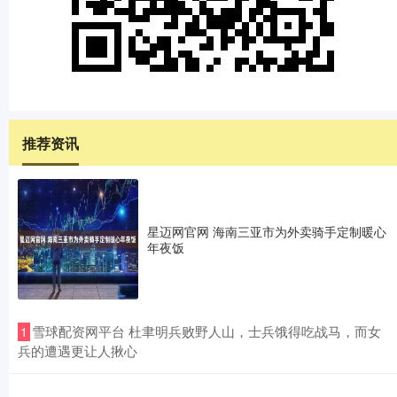
推荐资讯
星迈网官网 海南三亚市为外卖骑手定制暖心
年夜饭
​雪球配资网平台 杜聿明兵败野人山，士兵饿得吃战马，而女
1
兵的遭遇更让人揪心