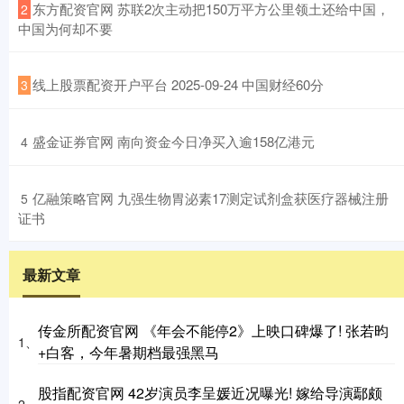
​东方配资官网 苏联2次主动把150万平方公里领土还给中国，
2
中国为何却不要
​线上股票配资开户平台 2025-09-24 中国财经60分
3
​盛金证券官网 南向资金今日净买入逾158亿港元
4
​亿融策略官网 九强生物胃泌素17测定试剂盒获医疗器械注册
5
证书
最新文章
传金所配资官网 《年会不能停2》上映口碑爆了! 张若昀
1、
+白客，今年暑期档最强黑马
股指配资官网 42岁演员李呈媛近况曝光! 嫁给导演鄢颇