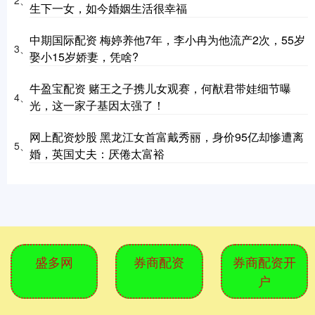
2、
生下一女，如今婚姻生活很幸福
中期国际配资 梅婷养他7年，李小冉为他流产2次，55岁
3、
娶小15岁娇妻，凭啥?
牛盈宝配资 赌王之子携儿女观赛，何猷君带娃细节曝
4、
光，这一家子基因太强了！
网上配资炒股 黑龙江女首富戴秀丽，身价95亿却惨遭离
5、
婚，英国丈夫：厌倦太富裕
盛多网
券商配资
券商配资开
户