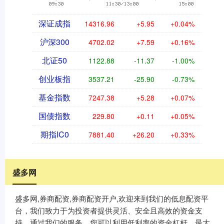
深证成指
14316.96
+5.95
+0.04%
沪深300
4702.02
+7.59
+0.16%
北证50
1122.88
-11.37
-1.00%
创业板指
3537.21
-25.90
-0.73%
基金指数
7247.38
+5.28
+0.07%
国债指数
229.80
+0.11
+0.05%
期指IC0
7881.40
+26.20
+0.33%
盛多网
盛多网,券商配资,券商配资开户,欢迎来到我们的低息配资平
台，我们致力于为投资者提供灵活、安全且高效的资金支
持。通过我们的服务，您可以利用低利率的资金杠杆，最大