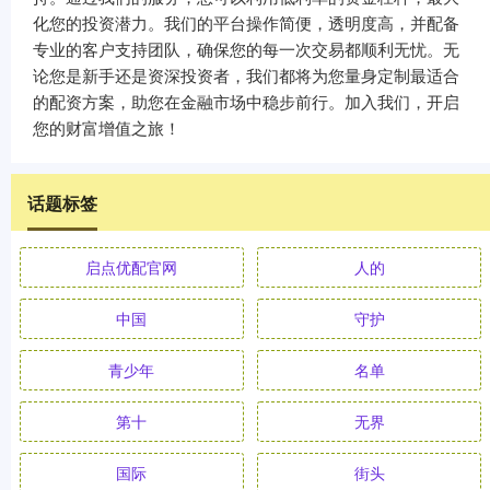
化您的投资潜力。我们的平台操作简便，透明度高，并配备
专业的客户支持团队，确保您的每一次交易都顺利无忧。无
论您是新手还是资深投资者，我们都将为您量身定制最适合
的配资方案，助您在金融市场中稳步前行。加入我们，开启
您的财富增值之旅！
话题标签
启点优配官网
人的
中国
守护
青少年
名单
第十
无界
国际
街头