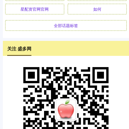
星配资官网官网
如何
全部话题标签
关注 盛多网