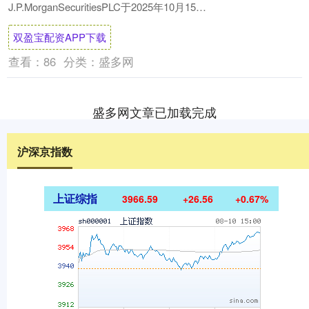
J.P.MorganSecuritiesPLC于2025年10月15日
进行了涉及康基医疗控股有限公司的....
双盈宝配资APP下载
查看：
86
分类：
盛多网
盛多网文章已加载完成
沪深京指数
上证综指
3966.59
+26.56
+0.67%