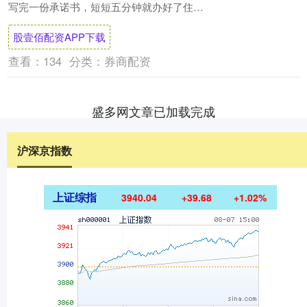
写完一份承诺书，短短五分钟就办好了住房
公积金贷款业务。“不用专门跑一趟开证明，
股壹佰配资APP下载
省....
查看：
134
分类：
券商配资
盛多网文章已加载完成
沪深京指数
上证综指
3940.04
+39.68
+1.02%