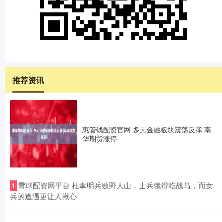
推荐资讯
惠管钱配资官网 多元金融板块震荡反弹 南
华期货涨停
​雪球配资网平台 杜聿明兵败野人山，士兵饿得吃战马，而女
1
兵的遭遇更让人揪心