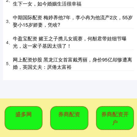
2、
生下一女，如今婚姻生活很幸福
中期国际配资 梅婷养他7年，李小冉为他流产2次，55岁
3、
娶小15岁娇妻，凭啥?
牛盈宝配资 赌王之子携儿女观赛，何猷君带娃细节曝
4、
光，这一家子基因太强了！
网上配资炒股 黑龙江女首富戴秀丽，身价95亿却惨遭离
5、
婚，英国丈夫：厌倦太富裕
盛多网
券商配资
券商配资开
户