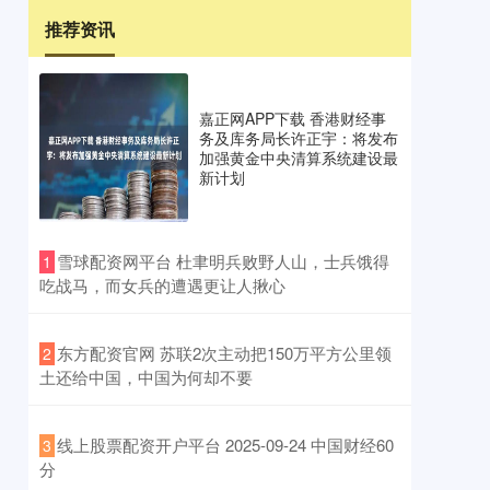
推荐资讯
嘉正网APP下载 香港财经事
务及库务局长许正宇：将发布
加强黄金中央清算系统建设最
新计划
​雪球配资网平台 杜聿明兵败野人山，士兵饿得
1
吃战马，而女兵的遭遇更让人揪心
​东方配资官网 苏联2次主动把150万平方公里领
2
土还给中国，中国为何却不要
​线上股票配资开户平台 2025-09-24 中国财经60
3
分