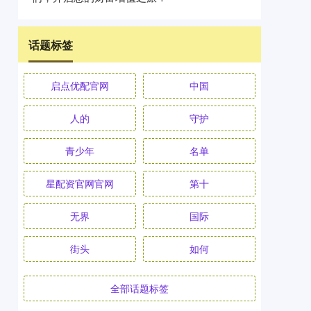
话题标签
启点优配官网
中国
人的
守护
青少年
名单
星配资官网官网
第十
无界
国际
街头
如何
全部话题标签