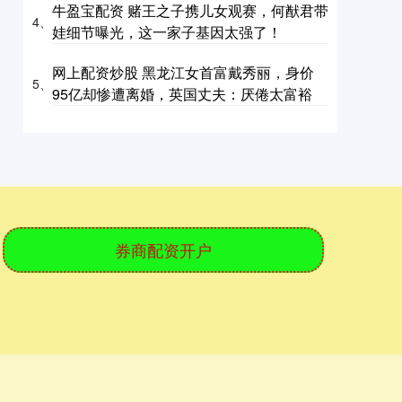
牛盈宝配资 赌王之子携儿女观赛，何猷君带
4、
娃细节曝光，这一家子基因太强了！
网上配资炒股 黑龙江女首富戴秀丽，身价
5、
95亿却惨遭离婚，英国丈夫：厌倦太富裕
券商配资开户