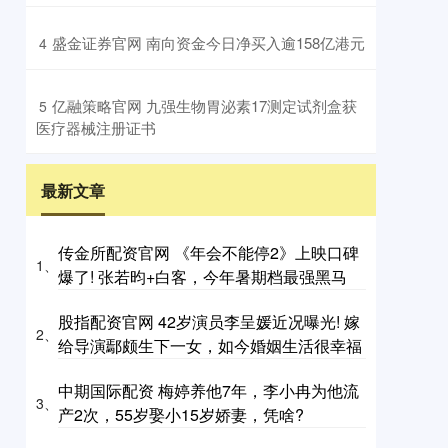
​盛金证券官网 南向资金今日净买入逾158亿港元
4
​亿融策略官网 九强生物胃泌素17测定试剂盒获
5
医疗器械注册证书
最新文章
传金所配资官网 《年会不能停2》上映口碑
1、
爆了! 张若昀+白客，今年暑期档最强黑马
股指配资官网 42岁演员李呈媛近况曝光! 嫁
2、
给导演鄢颇生下一女，如今婚姻生活很幸福
中期国际配资 梅婷养他7年，李小冉为他流
3、
产2次，55岁娶小15岁娇妻，凭啥?