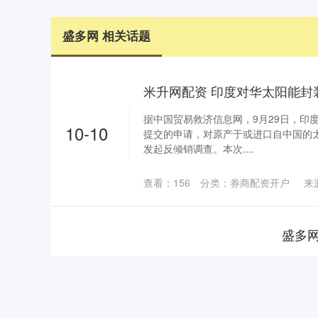
盛多网 相关话题
米升网配资 印度对华太阳能封
据中国贸易救济信息网，9月29日，印
10-10
提交的申请，对原产于或进口自中国的太
发起反倾销调查。本次....
查看：
156
分类：
券商配资开户
来
盛多