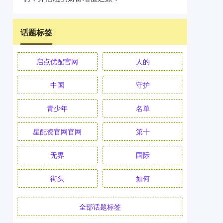
话题标签
启点优配官网
人的
中国
守护
青少年
名单
星配资官网官网
第十
无界
国际
街头
如何
全部话题标签