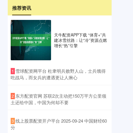
推荐资讯
天牛配资APP下载 “体育+”共
建冰雪丝路：让“冷”资源点燃
增长“热”引擎
​雪球配资网平台 杜聿明兵败野人山，士兵饿得
1
吃战马，而女兵的遭遇更让人揪心
​东方配资官网 苏联2次主动把150万平方公里领
2
土还给中国，中国为何却不要
​线上股票配资开户平台 2025-09-24 中国财经60
3
分