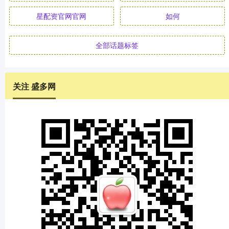
星配资官网官网
如何
全部话题标签
关注 盛多网