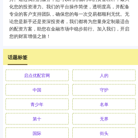
化您的投资潜力。我们的平台操作简便，透明度高，并配备
专业的客户支持团队，确保您的每一次交易都顺利无忧。无
论您是新手还是资深投资者，我们都将为您量身定制最适合
的配资方案，助您在金融市场中稳步前行。加入我们，开启
您的财富增值之旅！
话题标签
启点优配官网
人的
中国
守护
青少年
名单
第十
无界
国际
街头