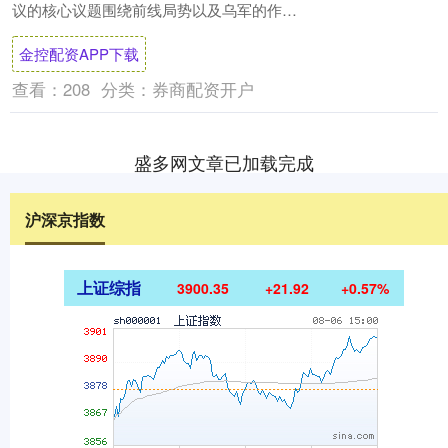
议的核心议题围绕前线局势以及乌军的作战
行动展开。 泽连斯基表示，他已指示国防部
金控配资APP下载
长和武....
查看：
208
分类：
券商配资开户
盛多网文章已加载完成
沪深京指数
上证综指
3900.35
+21.92
+0.57%