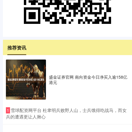
推荐资讯
盛金证券官网 南向资金今日净买入逾158亿
港元
​雪球配资网平台 杜聿明兵败野人山，士兵饿得吃战马，而女
1
兵的遭遇更让人揪心