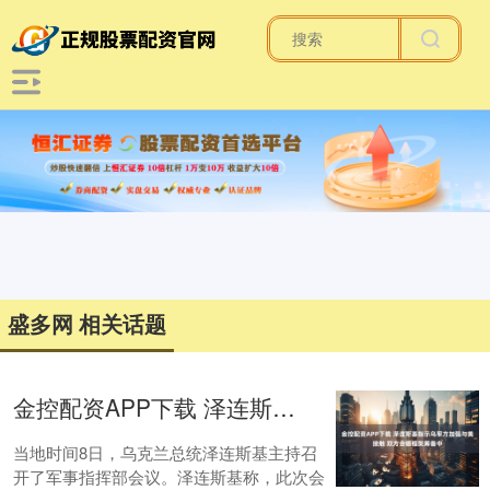
盛多网 相关话题
金控配资APP下载 泽连斯基指示乌军方加强与美接触 双方会晤框架筹备中
当地时间8日，乌克兰总统泽连斯基主持召
开了军事指挥部会议。泽连斯基称，此次会