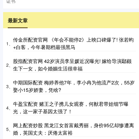
证书
最新文章
传金所配资官网 《年会不能停2》上映口碑爆了! 张若昀
1、
+白客，今年暑期档最强黑马
股指配资官网 42岁演员李呈媛近况曝光! 嫁给导演鄢颇
2、
生下一女，如今婚姻生活很幸福
中期国际配资 梅婷养他7年，李小冉为他流产2次，55岁
3、
娶小15岁娇妻，凭啥?
牛盈宝配资 赌王之子携儿女观赛，何猷君带娃细节曝
4、
光，这一家子基因太强了！
网上配资炒股 黑龙江女首富戴秀丽，身价95亿却惨遭离
5、
婚，英国丈夫：厌倦太富裕