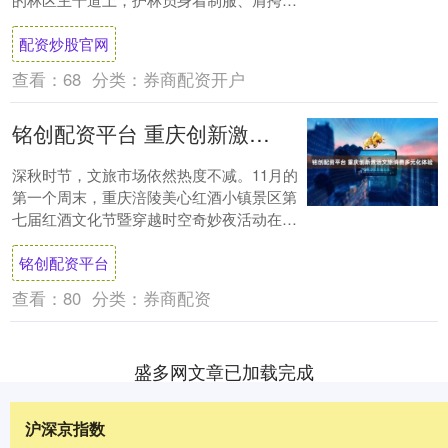
火工具，沿着划定路线步步巡护，枯枝落叶
配资炒股官网
间的每....
查看：
68
分类：
券商配资开户
铭创配资平台 重庆创新激活文旅消费多元化体验
深秋时节，文旅市场依然热度不减。11月的
第一个周末，重庆涪陵美心红酒小镇景区第
七届红酒文化节暨穿越时空奇妙夜活动在夜
色中盛大启幕。作为景区一年一度的秋冬大
铭创配资平台
型夜间....
查看：
80
分类：
券商配资
盛多网文章已加载完成
沪深京指数