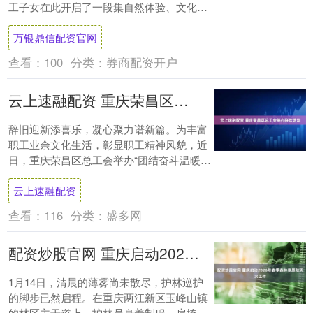
工子女在此开启了一段集自然体验、文化传
承与素质拓展于一体的缤纷冬日之旅。 开班
万银鼎信配资官网
仪式....
查看：
100
分类：
券商配资开户
云上速融配资 重庆荣昌区总工会举办联欢活动
辞旧迎新添喜乐，凝心聚力谱新篇。为丰富
职工业余文化生活，彰显职工精神风貌，近
日，重庆荣昌区总工会举办“团结奋斗温暖同
行——工会大家庭喜迎新未来”2026年联欢
云上速融配资
活....
查看：
116
分类：
盛多网
配资炒股官网 重庆启动2026年春季森林草原防灭火工作
1月14日，清晨的薄雾尚未散尽，护林巡护
的脚步已然启程。在重庆两江新区玉峰山镇
的林区主干道上，护林员身着制服、肩挎扑