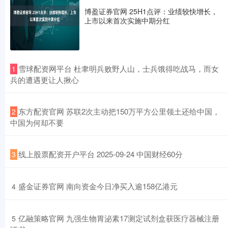
博盈证券官网 25H1点评：业绩较快增长，
上市以来首次实施中期分红
​雪球配资网平台 杜聿明兵败野人山，士兵饿得吃战马，而女
1
兵的遭遇更让人揪心
​东方配资官网 苏联2次主动把150万平方公里领土还给中国，
2
中国为何却不要
​线上股票配资开户平台 2025-09-24 中国财经60分
3
​盛金证券官网 南向资金今日净买入逾158亿港元
4
​亿融策略官网 九强生物胃泌素17测定试剂盒获医疗器械注册
5