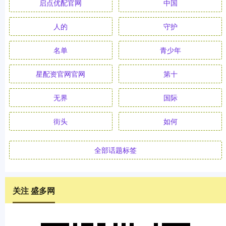
启点优配官网
中国
人的
守护
名单
青少年
星配资官网官网
第十
无界
国际
街头
如何
全部话题标签
关注 盛多网