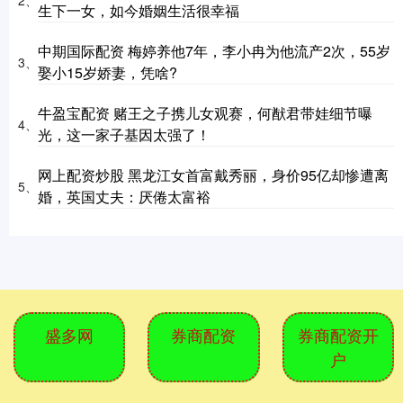
2、
生下一女，如今婚姻生活很幸福
中期国际配资 梅婷养他7年，李小冉为他流产2次，55岁
3、
娶小15岁娇妻，凭啥?
牛盈宝配资 赌王之子携儿女观赛，何猷君带娃细节曝
4、
光，这一家子基因太强了！
网上配资炒股 黑龙江女首富戴秀丽，身价95亿却惨遭离
5、
婚，英国丈夫：厌倦太富裕
盛多网
券商配资
券商配资开
户