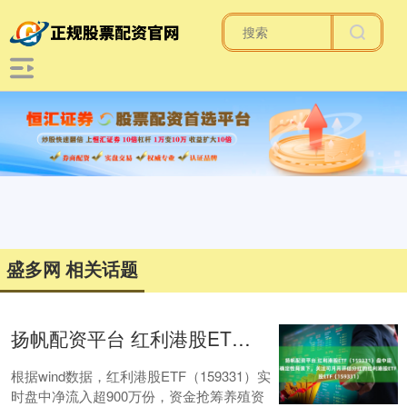
盛多网 相关话题
扬帆配资平台 红利港股ETF（159331）盘中迎净流入！不确定性背景下，关注可月月评估分红的红利港股ETF（159331）
根据wind数据，红利港股ETF（159331）实
时盘中净流入超900万份，资金抢筹养殖资