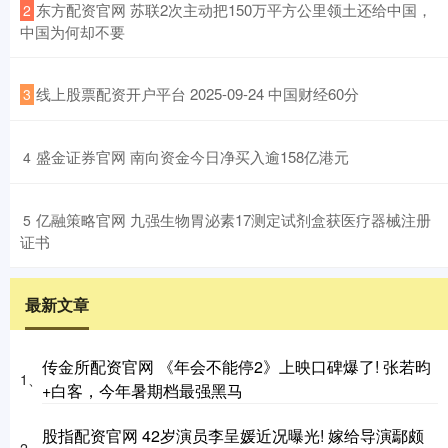
​东方配资官网 苏联2次主动把150万平方公里领土还给中国，
2
中国为何却不要
​线上股票配资开户平台 2025-09-24 中国财经60分
3
​盛金证券官网 南向资金今日净买入逾158亿港元
4
​亿融策略官网 九强生物胃泌素17测定试剂盒获医疗器械注册
5
证书
最新文章
传金所配资官网 《年会不能停2》上映口碑爆了! 张若昀
1、
+白客，今年暑期档最强黑马
股指配资官网 42岁演员李呈媛近况曝光! 嫁给导演鄢颇