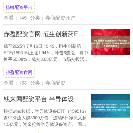
剧，权益市场持续震荡的背景下，....
扬帆配资平台
查看：
145
分类：
券商配资开户
赤盈配资官网 恒生创新药ETF(159316)活跃6连涨，近5日“吸金”超5700万元，创新药板块基本面呈现明显改善
截至2025年7月16日 13:43，恒生创新药
ETF(159316)上涨1.94%，冲击6连涨。盘中
换手50.08%，成交3.03亿元，市场交投活
跃。截至7月....
驰盈配资官网
查看：
183
分类：
券商配资
钱来网配资平台 半导体设备ETF（159516）盘中净流入超3000万份！资金积极布局，半导体设备ETF（159516）连续5日净流入超1.5亿元
根据wind数据，半导体设备ETF（159516）
盘中净流入超3000万份，连续5日净流入超
1.5亿元，资金抢筹半导体设备资产。 国泰
海通证券表示，半导体设备板....