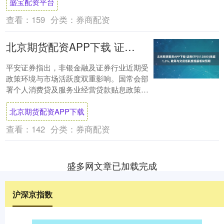
盛宝配资平台
中长期成....
查看：
159
分类：
券商配资
北京期货配资APP下载 证券ETF(512880)涨超1.3%, 政策与交投活跃度提振板块预期
平安证券指出，非银金融及证券行业近期受
政策环境与市场活跃度双重影响。国常会部
署个人消费贷及服务业经营贷款贴息政策，
通过财政金融联动降低融资成本，有望激发
北京期货配资APP下载
消费潜力....
查看：
142
分类：
券商配资
盛多网文章已加载完成
沪深京指数