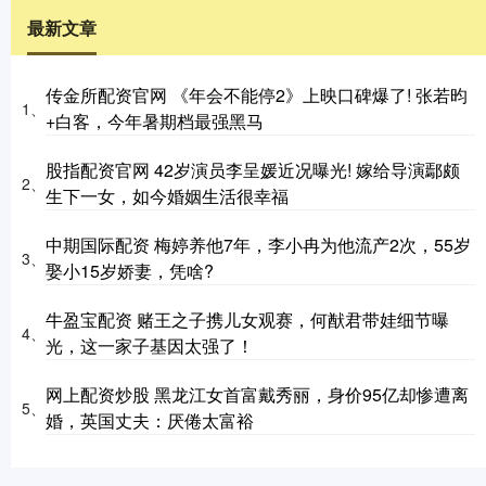
最新文章
传金所配资官网 《年会不能停2》上映口碑爆了! 张若昀
1、
+白客，今年暑期档最强黑马
股指配资官网 42岁演员李呈媛近况曝光! 嫁给导演鄢颇
2、
生下一女，如今婚姻生活很幸福
中期国际配资 梅婷养他7年，李小冉为他流产2次，55岁
3、
娶小15岁娇妻，凭啥?
牛盈宝配资 赌王之子携儿女观赛，何猷君带娃细节曝
4、
光，这一家子基因太强了！
网上配资炒股 黑龙江女首富戴秀丽，身价95亿却惨遭离
5、
婚，英国丈夫：厌倦太富裕