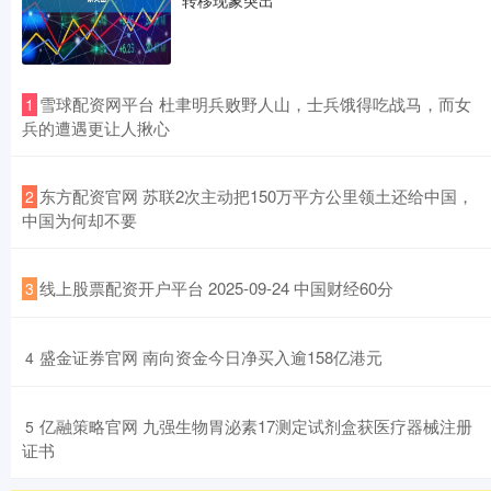
​雪球配资网平台 杜聿明兵败野人山，士兵饿得吃战马，而女
1
兵的遭遇更让人揪心
​东方配资官网 苏联2次主动把150万平方公里领土还给中国，
2
中国为何却不要
​线上股票配资开户平台 2025-09-24 中国财经60分
3
​盛金证券官网 南向资金今日净买入逾158亿港元
4
​亿融策略官网 九强生物胃泌素17测定试剂盒获医疗器械注册
5
证书