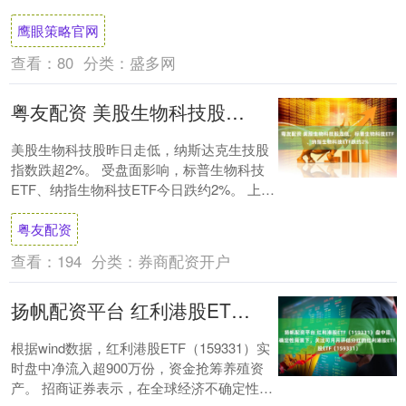
元，环比上一交易日增加....
鹰眼策略官网
查看：
80
分类：
盛多网
粤友配资 美股生物科技股走低，标普生物科技ETF、纳指生物科技ETF跌约2%
美股生物科技股昨日走低，纳斯达克生技股
指数跌超2%。 受盘面影响，标普生物科技
ETF、纳指生物科技ETF今日跌约2%。 上半
年，在多重压力交织下，美国大型生物制....
粤友配资
查看：
194
分类：
券商配资开户
扬帆配资平台 红利港股ETF（159331）盘中迎净流入！不确定性背景下，关注可月月评估分红的红利港股ETF（159331）
根据wind数据，红利港股ETF（159331）实
时盘中净流入超900万份，资金抢筹养殖资
产。 招商证券表示，在全球经济不确定性加