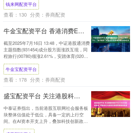
钱来网配资平台
查看：
130
分类：
券商配资
牛金宝配资平台 香港消费ETF(513590)上涨近1%！“谷子经济”市场2025年有望突破2000亿元
截至2025年7月16日 13:48，中证港股通消费
主题指数(931454)成分股方面涨跌互现，同
程旅行(00780)领涨2.61%，安踏体育(02020)
上涨....
牛金宝配资平台
查看：
178
分类：
券商配资
盛宝配资平台 关注港股科技ETF(513020)投资机会, 估值低位与政策支撑或带来板块机遇
中泰证券指出，当前港股互联网社会服务板
块整体估值处于低位，具备一定的上行空
间。在AI资本开支上升，叠加科技创新政策
支持加码的背景下，恒生科技板块龙头具备