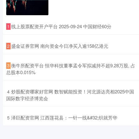
​线上股票配资开户平台 2025-09-24 中国财经60分
1
​盛金证券官网 南向资金今日净买入逾158亿港元
2
​衡牛所配资平台 恒华科技董事孟令军拟减持不超9.28万股, 占
3
总股本0.015%
​炒股配资哪家好官网 数智赋能投资！河北源达亮相2025中国
4
国际数字经济博览会
​泽巨配资官网 江西莲花县：一针一线&#32;织就芳华
5