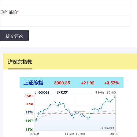
你的邮箱
*
提交评论
沪深京指数
上证综指
3900.35
+21.92
+0.57%