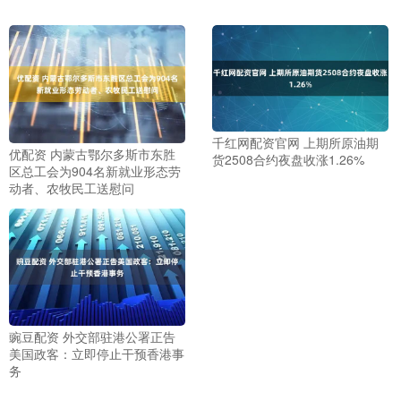
千红网配资官网 上期所原油期
优配资 内蒙古鄂尔多斯市东胜
货2508合约夜盘收涨1.26%
区总工会为904名新就业形态劳
动者、农牧民工送慰问
豌豆配资 外交部驻港公署正告
美国政客：立即停止干预香港事
务