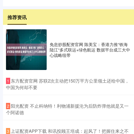
推荐资讯
免息炒股配资官网 陈美宝：香港力推“铁海
陆江“多式联运+绿色航运 数据平台成三大中
心战略纽带
​东方配资官网 苏联2次主动把150万平方公里领土还给中国，
1
中国为何却不要
​阳光配资 不止科纳特！利物浦新援沦为后防炸弹他就是又一
2
个阿诺德
​上证配资APP下载 和讯投顾王培成：起风了！把握住来之不
3