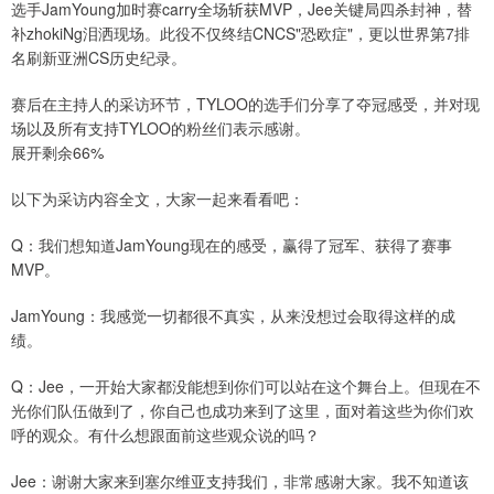
选手JamYoung加时赛carry全场斩获MVP，Jee关键局四杀封神，替
补zhokiNg泪洒现场。此役不仅终结CNCS"恐欧症"，更以世界第7排
名刷新亚洲CS历史纪录。
赛后在主持人的采访环节，TYLOO的选手们分享了夺冠感受，并对现
场以及所有支持TYLOO的粉丝们表示感谢。
展开剩余66%
以下为采访内容全文，大家一起来看看吧：
Q：我们想知道JamYoung现在的感受，赢得了冠军、获得了赛事
MVP。
JamYoung：我感觉一切都很不真实，从来没想过会取得这样的成
绩。
Q：Jee，一开始大家都没能想到你们可以站在这个舞台上。但现在不
光你们队伍做到了，你自己也成功来到了这里，面对着这些为你们欢
呼的观众。有什么想跟面前这些观众说的吗？
Jee：谢谢大家来到塞尔维亚支持我们，非常感谢大家。我不知道该