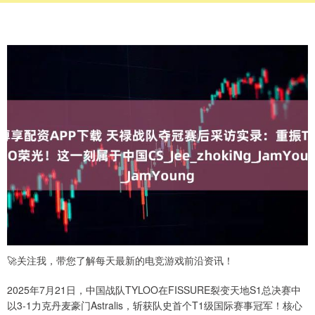
🚀关注我，带您了解每天最新的电竞游戏前沿资讯！
2025年7月21日，中国战队TYLOO在FISSURE裂变天地S1总决赛中
以3-1力克丹麦豪门Astralis，斩获队史首个T1级国际赛事冠军！核心