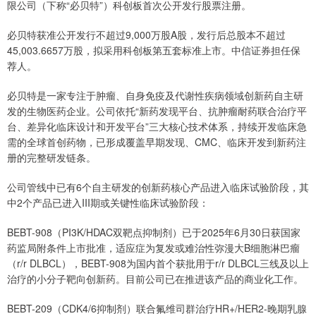
限公司（下称“必贝特”）科创板首次公开发行股票注册。
必贝特获准公开发行不超过9,000万股A股，发行后总股本不超过
45,003.6657万股，拟采用科创板第五套标准上市。中信证券担任保
荐人。
必贝特是一家专注于肿瘤、自身免疫及代谢性疾病领域创新药自主研
发的生物医药企业。公司依托“新药发现平台、抗肿瘤耐药联合治疗平
台、差异化临床设计和开发平台”三大核心技术体系，持续开发临床急
需的全球首创药物，已形成覆盖早期发现、CMC、临床开发到新药注
册的完整研发链条。
公司管线中已有6个自主研发的创新药核心产品进入临床试验阶段，其
中2个产品已进入III期或关键性临床试验阶段：
BEBT-908（PI3K/HDAC双靶点抑制剂）已于2025年6月30日获国家
药监局附条件上市批准，适应症为复发或难治性弥漫大B细胞淋巴瘤
（r/r DLBCL），BEBT-908为国内首个获批用于r/r DLBCL三线及以上
治疗的小分子靶向创新药。目前公司已在推进该产品的商业化工作。
BEBT-209（CDK4/6抑制剂）联合氟维司群治疗HR+/HER2-晚期乳腺