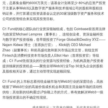
元，总募集金额约6000万美元；该基金计划将至少 80%的总资产投资
于主要从事Web3以及数字资产服务和技术领域公司的股权和股权挂
钩证券，并打算通过投资该基金认定的30家顶级数字资产服务和技术
公司的投资组合来实现其投资目标。
C1 Fund的核心团队由行业资深领袖组成，包括 Coinbase前首席法律
与政策官Michael Lempres（董事长）、连续创业者、资深金融科技
与数字资产投资领袖，曾早期投资了Forge Global和Destiny XYZ——
Najam Kidwai 博士（首席执行官）， Klickl的 CEO Michael
Zhao（副董事长）和前高盛伦敦和新兴市场运营主管，前纽交所
Fintech及消费科技资本市场负责人Elliot Han（首席投资官）等组
成；C1 Fund凭借顶尖的行业资源与投资经验，为机构及散户投资者
提供独家的投资机会——聚焦全球Web3行业Top 30龙头企业的股权
及股权相关证券，通过主动管理实现超额回报。
C1 Fund 的上市标志着传统金融市场与Web3行业的深度结合，高效
链接了Web3行业的高速价值成长机会和美国主流金融市场的流动性
供给；其创新的结构通过LP份额上市的方式，将有效解决Web3一级
市场投资退出的不确定性现状。
盛多网提示：文章来自网络，不代表本站观点。