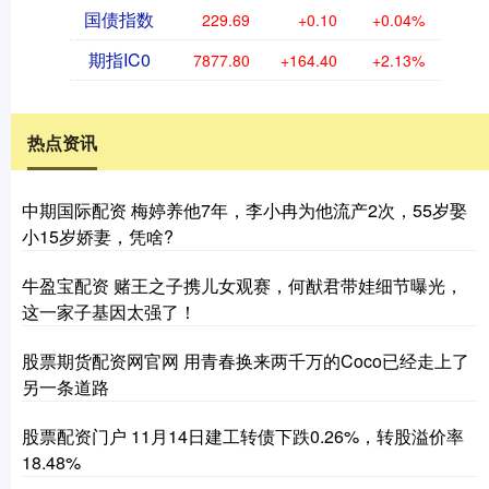
国债指数
229.69
+0.10
+0.04%
期指IC0
7877.80
+164.40
+2.13%
热点资讯
中期国际配资 梅婷养他7年，李小冉为他流产2次，55岁娶
小15岁娇妻，凭啥?
牛盈宝配资 赌王之子携儿女观赛，何猷君带娃细节曝光，
这一家子基因太强了！
股票期货配资网官网 用青春换来两千万的Coco已经走上了
另一条道路
股票配资门户 11月14日建工转债下跌0.26%，转股溢价率
18.48%