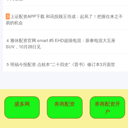
​上证配资APP下载 和讯投顾王培成：起风了！把握住来之不
3
易的机会
​雅休配资官网 smart #5 EHD超级电混：新奢电混大五座
4
SUV，10月28日见
​明福今投配资 点校本“二十四史”《晋书》修订本3月面世
5
盛多网
券商配资
券商配资开
户