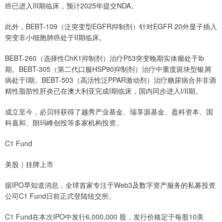
癌已进入III期临床，预计2025年提交NDA。
此外，BEBT-109（泛突变型EGFR抑制剂）针对EGFR 20外显子插入
突变非小细胞肺癌处于II期临床。
BEBT-260（选择性ChK1抑制剂）治疗P53突变晚期实体瘤处于Ib
期。BEBT-305（第二代口服HSP90抑制剂）治疗中重度斑块型银屑
病处于I期。BEBT-503（高活性泛PPAR激动剂）治疗糖尿病合并非酒
精性脂肪性肝炎已在澳大利亚完成I期临床，国内同步进入I/II期。
成立至今，必贝特获得了越秀产业基金、瑞享源基金、盈科资本、国
科嘉和、朗玛峰创投等多家机构投资。
C1 Fund
美股｜挂牌上市
据IPO早知道消息，全球首家专注于Web3及数字资产服务的私募投资
公司C1 Fund日前正式登陆纽交所。
C1 Fund在本次IPO中发行6,000,000 股，发行价格定于每股10美