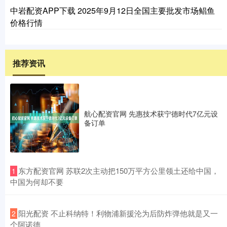
中岩配资APP下载 2025年9月12日全国主要批发市场鲳鱼
价格行情
推荐资讯
航心配资官网 先惠技术获宁德时代7亿元设
备订单
​东方配资官网 苏联2次主动把150万平方公里领土还给中国，
1
中国为何却不要
​阳光配资 不止科纳特！利物浦新援沦为后防炸弹他就是又一
2
个阿诺德