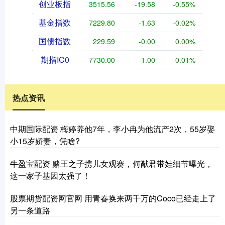
创业板指
3515.56
-19.58
-0.55%
基金指数
7229.80
-1.63
-0.02%
国债指数
229.59
-0.00
0.00%
期指IC0
7730.00
-1.00
-0.01%
热点资讯
中期国际配资 梅婷养他7年，李小冉为他流产2次，55岁娶
小15岁娇妻，凭啥?
牛盈宝配资 赌王之子携儿女观赛，何猷君带娃细节曝光，
这一家子基因太强了！
股票期货配资网官网 用青春换来两千万的Coco已经走上了
另一条道路