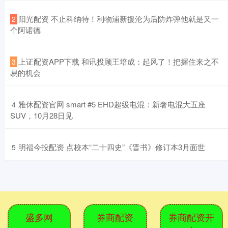
​阳光配资 不止科纳特！利物浦新援沦为后防炸弹他就是又一
2
个阿诺德
​上证配资APP下载 和讯投顾王培成：起风了！把握住来之不
3
易的机会
​雅休配资官网 smart #5 EHD超级电混：新奢电混大五座
4
SUV，10月28日见
​明福今投配资 点校本“二十四史”《晋书》修订本3月面世
5
盛多网
券商配资
券商配资开