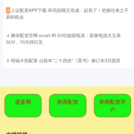
​上证配资APP下载 和讯投顾王培成：起风了！把握住来之不
3
易的机会
​雅休配资官网 smart #5 EHD超级电混：新奢电混大五座
4
SUV，10月28日见
​明福今投配资 点校本“二十四史”《晋书》修订本3月面世
5
盛多网
券商配资
券商配资开
户