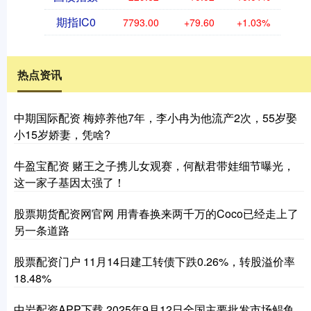
期指IC0
7793.00
+79.60
+1.03%
热点资讯
中期国际配资 梅婷养他7年，李小冉为他流产2次，55岁娶
小15岁娇妻，凭啥?
牛盈宝配资 赌王之子携儿女观赛，何猷君带娃细节曝光，
这一家子基因太强了！
股票期货配资网官网 用青春换来两千万的Coco已经走上了
另一条道路
股票配资门户 11月14日建工转债下跌0.26%，转股溢价率
18.48%
中岩配资APP下载 2025年9月12日全国主要批发市场鲳鱼