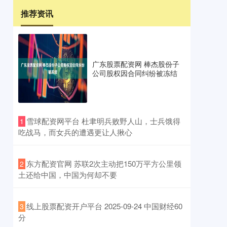
推荐资讯
广东股票配资网 棒杰股份子
公司股权因合同纠纷被冻结
​雪球配资网平台 杜聿明兵败野人山，士兵饿得
1
吃战马，而女兵的遭遇更让人揪心
​东方配资官网 苏联2次主动把150万平方公里领
2
土还给中国，中国为何却不要
​线上股票配资开户平台 2025-09-24 中国财经60
3
分