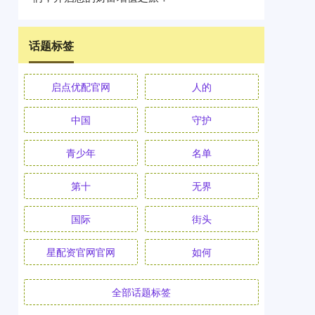
话题标签
启点优配官网
人的
中国
守护
青少年
名单
第十
无界
国际
街头
星配资官网官网
如何
全部话题标签