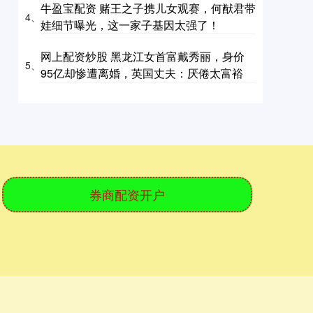
牛盈宝配资 赌王之子携儿女观赛，何猷君带
4、
娃细节曝光，这一家子基因太强了！
网上配资炒股 黑龙江女首富戴秀丽，身价
5、
95亿却惨遭离婚，英国丈夫：厌倦太富裕
券商配资开户