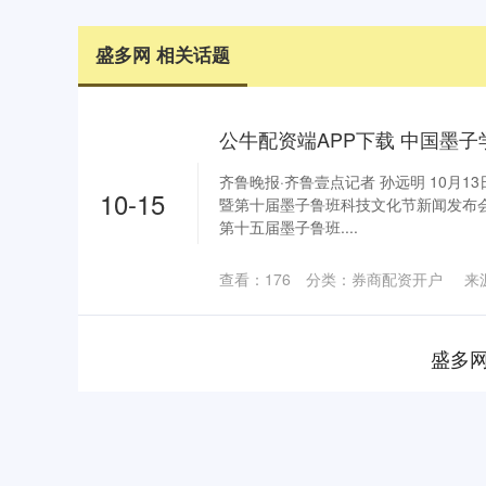
盛多网 相关话题
齐鲁晚报·齐鲁壹点记者 孙远明 10月
10-15
暨第十届墨子鲁班科技文化节新闻发布
第十五届墨子鲁班....
查看：
176
分类：
券商配资开户
来
盛多