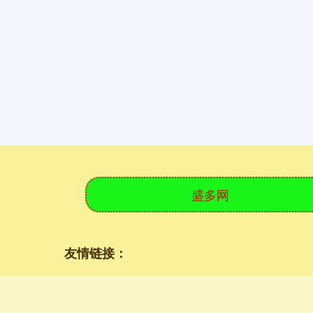
盛多网
友情链接：