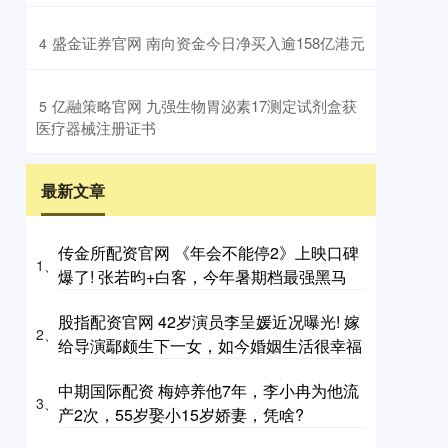
​盛金证券官网 南向资金今日净买入逾158亿港元
4
​亿融策略官网 九强生物胃泌素17测定试剂盒获
5
医疗器械注册证书
最新文章
传金所配资官网 《年会不能停2》上映口碑
1、
爆了! 张若昀+白客，今年暑期档最强黑马
股指配资官网 42岁演员李呈媛近况曝光! 嫁
2、
给导演鄢颇生下一女，如今婚姻生活很幸福
中期国际配资 梅婷养他7年，李小冉为他流
3、
产2次，55岁娶小15岁娇妻，凭啥?